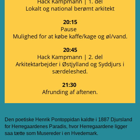
Hack Kampmann | 1. del
Lokalt og national berømt arkitekt
20:15
Pause
Mulighed for at købe kaffe/kage og øl/vand.
20:45
Hack Kampmann | 2. del
Arkitektarbejder i Østjylland og Syddjurs i
særdeleshed.
21:30
Afrunding af aftenen.
Den poetiske Henrik Pontoppidan kaldte i 1887 Djursland
for Herregaardenes Paradis, hvor Herregaardene ligger
saa tætte som Musereder i en Hvedemark.