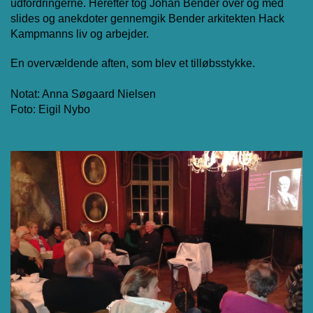
udfordringerne. Herefter tog Johan Bender over og med
slides og anekdoter gennemgik Bender arkitekten Hack
Kampmanns liv og arbejder.
En overvældende aften, som blev et tilløbsstykke.
Notat: Anna Søgaard Nielsen
Foto: Eigil Nybo