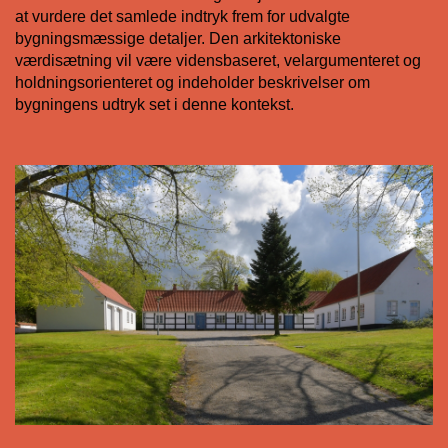
at vurdere det samlede indtryk frem for udvalgte
bygningsmæssige detaljer. Den arkitektoniske
værdisætning vil være vidensbaseret, velargumenteret og
holdningsorienteret og indeholder beskrivelser om
bygningens udtryk set i denne kontekst.