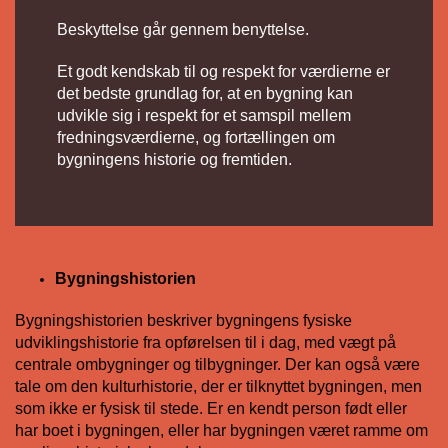
Beskyttelse går gennem benyttelse.
Et godt kendskab til og respekt for værdierne er
det bedste grundlag for, at en bygning kan
udvikle sig i respekt for et samspil mellem
fredningsværdierne, og fortællingen om
bygningens historie og fremtiden.
Bygningshistorien
Bygningshistorien beskriver bygningens fysiske
udviklingshistorie fra opførelsen til i dag, med vægt på
centrale ombygninger og tilbygninger. Der kan også være
tale om den kulturhistorie, der er tilknyttet bygningen, men
som ikke er fysisk til stede. Er en kendt person født eller
har boet i bygningen, eller har bygningen været ramme om