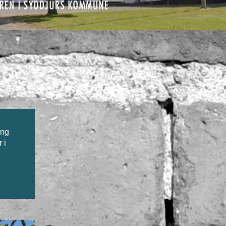
ang
 i