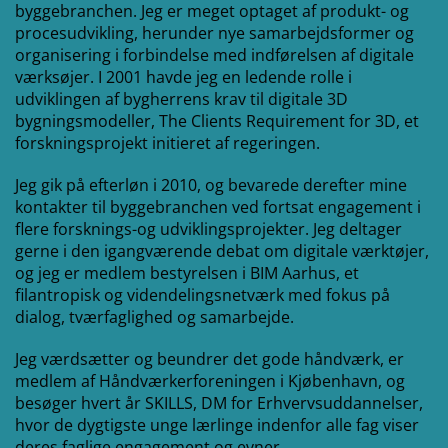
byggebranchen. Jeg er meget optaget af produkt- og
procesudvikling, herunder nye samarbejdsformer og
organisering i forbindelse med indførelsen af digitale
værksøjer. I 2001 havde jeg en ledende rolle i
udviklingen af ​​bygherrens krav til digitale 3D
bygningsmodeller, The Clients Requirement for 3D, et
forskningsprojekt initieret af regeringen.
Jeg gik på efterløn i 2010, og bevarede derefter mine
kontakter til byggebranchen ved fortsat engagement i
flere forsknings-og udviklingsprojekter. Jeg deltager
gerne i den igangværende debat om digitale værktøjer,
og jeg er medlem bestyrelsen i BIM Aarhus, et
filantropisk og videndelingsnetværk med fokus på
dialog, tværfaglighed og samarbejde.
Jeg værdsætter og beundrer det gode håndværk, er
medlem af Håndværkerforeningen i Kjøbenhavn, og
besøger hvert år SKILLS, DM for Erhvervsuddannelser,
hvor de dygtigste unge lærlinge indenfor alle fag viser
deres faglige engagement og evner.