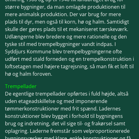
større bygninger, da man omlagde produktionen til
mere animalsk produktion. Der var brug for mere
plads til dyr, men også til korn, hø og halm. Samtidigt
skulle der gøres plads til et mekaniseret tærskeværk.
Udlængerne blev bredere og mere rationelle og den
tyske stil med trempelbygninger vandt indpas. I
Syddjurs Kommune blev trempelbygningerne ofte
udført med stald forneden og en trempelkonstruktion i
loftsetagen med højere tagrejsning, så man fik et loft til
hø og halm foroven.
Trempellader
De egentlige trempellader opførtes i fuld højde, altså
uden etageadskillelse og med imponerende
tømmerkonstruktioner med frit spænd. Ladernes
konstruktioner blev bygget i forhold til bygningens
brug og indretning, det vil sige til- og frakørsel samt
oplagring. Laderne fremstår som velproportionerede
bygningsværker med klare, enkle konstruktioner og få