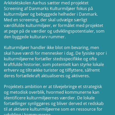
Arkitektskolen Aarhus sætter med projektet
Screening af Danmarks Kulturmiljøer fokus på
kulturmiljøer og bebyggede helheder i Danmark.
Med en screening, der skal udvælge særligt
værdifulde kulturmiljøer, er formålet med projektet
at pege på de værdier og udviklingspotentialer, som
den byggede kulturarv rummer.
Kulturmiljøer handler ikke blot om bevaring, men
skal have værdi for mennesker i dag. De fysiske spor i
kulturmiljøerne fortæller stedsspecifikke og ofte
kraftfulde historier, som potentielt kan styrke lokale
erhverv og tiltrække turister og tilflyttere, såfremt
deres fortællekraft aktualiseres og aktiveres.
Projektets ambition er at tilvejebringe et strategisk
og metodisk overblik, hvormed kommunerne kan
identificere kulturmiljøernes værdier. De lokale
fortællinger synliggøres og bliver derved et redskab
til at aktivere kulturmiljøerne som en ressource for
udvikling i kommunerne.