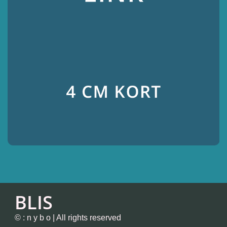
BLIS
© : n y b o | All rights reserved