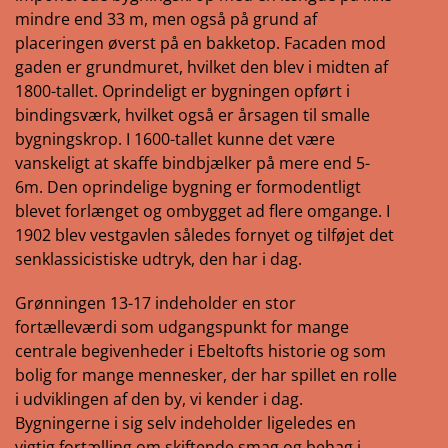
mindre end 33 m, men også på grund af
placeringen øverst på en bakketop. Facaden mod
gaden er grundmuret, hvilket den blev i midten af
1800-tallet. Oprindeligt er bygningen opført i
bindingsværk, hvilket også er årsagen til smalle
bygningskrop. I 1600-tallet kunne det være
vanskeligt at skaffe bindbjælker på mere end 5-
6m. Den oprindelige bygning er formodentligt
blevet forlænget og ombygget ad flere omgange. I
1902 blev vestgavlen således fornyet og tilføjet det
senklassicistiske udtryk, den har i dag.
Grønningen 13-17 indeholder en stor
fortælleværdi som udgangspunkt for mange
centrale begivenheder i Ebeltofts historie og som
bolig for mange mennesker, der har spillet en rolle
i udviklingen af den by, vi kender i dag.
Bygningerne i sig selv indeholder ligeledes en
vigtig fortælling om skiftende smag og behag i