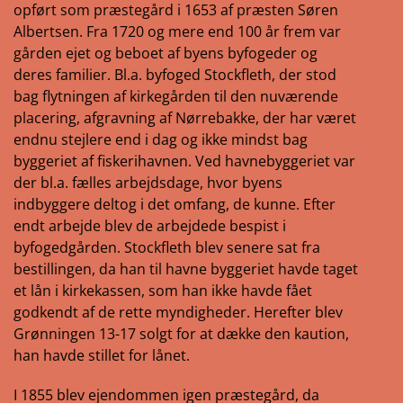
opført som præstegård i 1653 af præsten Søren
Albertsen. Fra 1720 og mere end 100 år frem var
gården ejet og beboet af byens byfogeder og
deres familier. Bl.a. byfoged Stockfleth, der stod
bag flytningen af kirkegården til den nuværende
placering, afgravning af Nørrebakke, der har været
endnu stejlere end i dag og ikke mindst bag
byggeriet af fiskerihavnen. Ved havnebyggeriet var
der bl.a. fælles arbejdsdage, hvor byens
indbyggere deltog i det omfang, de kunne. Efter
endt arbejde blev de arbejdede bespist i
byfogedgården. Stockfleth blev senere sat fra
bestillingen, da han til havne byggeriet havde taget
et lån i kirkekassen, som han ikke havde fået
godkendt af de rette myndigheder. Herefter blev
Grønningen 13-17 solgt for at dække den kaution,
han havde stillet for lånet.
I 1855 blev ejendommen igen præstegård, da