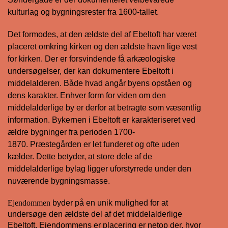
kulturlag og bygningsrester fra 1600-tallet.
Det formodes, at den ældste del af Ebeltoft har været
placeret omkring kirken og den ældste havn lige vest
for kirken. Der er forsvindende få arkæologiske
undersøgelser, der kan dokumentere Ebeltoft i
middelalderen. Både hvad angår byens opståen og
dens karakter. Enhver form for viden om den
middelalderlige by er derfor at betragte som væsentlig
information. Bykernen i Ebeltoft er karakteriseret ved
ældre bygninger fra perioden 1700-
1870. Præstegården er let funderet og ofte uden
kælder. Dette betyder, at store dele af de
middelalderlige bylag ligger uforstyrrede under den
nuværende bygningsmasse.
Ejendommen
byder på en unik mulighed for at
undersøge den ældste del af det middelalderlige
Ebeltoft. Ejendommens er placering er netop der, hvor