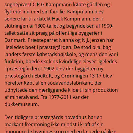
sognepræst C.P.G Kampmann købte gården og
flyttede ind med sin familie. Kampmann blev
senere far til arkitekt Hack Kampmann, der i
slutningen af 1800-tallet og begyndelsen af 1900-
tallet satte sit præg på offentlige byggerier i
Danmark. Præsteparret Nanna og N.J. Jensen har
ligeledes boet i præstegården. De stod bl.a. bag
landets første købstadshøjskole, og mens den var i
funktion, boede skolens kvindelige elever ligeledes
i præstegården. I 1902 blev der bygget en ny
præstegård i Ebeltoft, og Grønningen 13-17 blev
herefter købt af en sodavandsfabrikant, der
udnyttede den nærliggende kilde til sin produktion
af mineralvand. Fra 1977-2011 var der
dukkemuseum.
Den tidligere præstegårds hovedhus har en
markant fremtoning ikke mindst i kraft af sin
imponerede bygningskrop med en længde på ikke