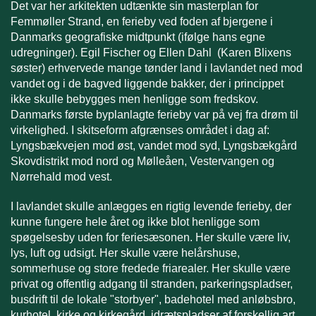
Det var her arkitekten udtænkte sin masterplan for
Femmøller Strand, en ferieby ved foden af bjergene i
Danmarks geografiske midtpunkt (ifølge hans egne
udregninger). Egil Fischer og Ellen Dahl (Karen Blixens
søster) erhvervede mange tønder land i lavlandet ned mod
vandet og i de bagved liggende bakker, der i princippet
ikke skulle bebygges men henligge som fredskov.
Danmarks første byplanlagte ferieby var på vej fra drøm til
virkelighed. I skitseform afgrænses området i dag af:
Lyngsbækvejen mod øst, vandet mod syd, Lyngsbækgård
Skovdistrikt mod nord og Mølleåen, Vestervangen og
Nørrehald mod vest.
I lavlandet skulle anlægges en rigtig levende ferieby, der
kunne fungere hele året og ikke blot henligge som
spøgelsesby uden for feriesæsonen. Her skulle være liv,
lys, luft og udsigt. Her skulle være helårshuse,
sommerhuse og store fredede friarealer. Her skulle være
privat og offentlig adgang til stranden, parkeringspladser,
busdrift til de lokale "storbyer", badehotel med anløbsbro,
kurhotel, kirke og kirkegård, idrætspladser af forskellig art,