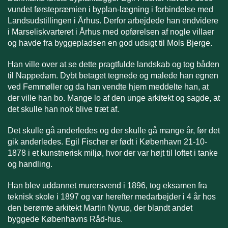
vundet førstepræmien i byplan-lægning i forbindelse med
Landsudstillingen i Århus. Derfor arbejdede han endvidere
i Marseliskvarteret i Århus med opførelsen af nogle villaer
og havde fra byggepladsen en god udsigt til Mols Bjerge.
Han ville over at se dette pragtfulde landskab og tog båden
til Nappedam. Dybt betaget tegnede og malede han egnen
ved Femmøller og da han vendte hjem meddelte han, at
der ville han bo. Mange lo af den unge arkitekt og sagde, at
det skulle han nok blive træt af.
Det skulle gå anderledes og der skulle gå mange år, før det
gik anderledes. Egil Fischer er født i København 21-10-
1878 i et kunstnerisk miljø, hvor der var højt til loftet i tanke
og handling.
Han blev uddannet murersvend i 1896, tog eksamen fra
teknisk skole i 1897 og var herefter medarbejder i 4 år hos
den berømte arkitekt Martin Nyrup, der blandt andet
byggede Københavns Råd-hus.