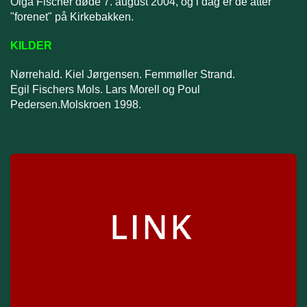
Olga Fischer døde 7. august 2004, og i dag er de atter
"forenet" på Kirkebakken.
KILDER
Nørrehald. Kiel Jørgensen. Femmøller Strand.
Egil Fischers Mols. Lars Morell og Poul
Pedersen.Molskroen 1998.