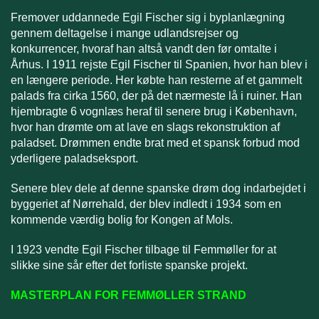
Fremover uddannede Egil Fischer sig i byplanlægning
gennem deltagelse i mange udlandsrejser og
konkurrencer, hvoraf han altså vandt den før omtalte i
Århus. I 1911 rejste Egil Fischer til Spanien, hvor han blev i
en længere periode. Her købte han resterne af et gammelt
palads fra cirka 1560, der på det nærmeste lå i ruiner. Han
hjembragte 6 vognlæs heraf til senere brug i København,
hvor han drømte om at lave en slags rekonstruktion af
paladset. Drømmen endte brat med et spansk forbud mod
yderligere paladseksport.
Senere blev dele af denne spanske drøm dog indarbejdet i
byggeriet af Nørrehald, der blev indledt i 1934 som en
kommende værdig bolig for Kongen af Mols.
I 1923 vendte Egil Fischer tilbage til Femmøller for at
slikke sine sår efter det forliste spanske projekt.
MASTERPLAN FOR FEMMØLLER STRAND