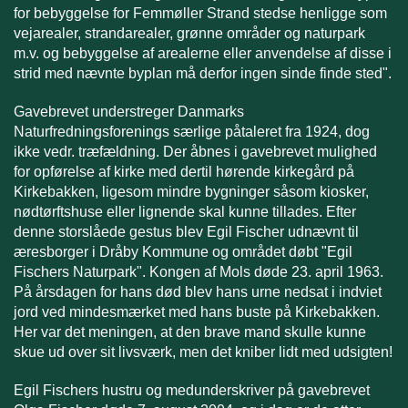
for bebyggelse for Femmøller Strand stedse henligge som
vejarealer, strandarealer, grønne områder og naturpark
m.v. og bebyggelse af arealerne eller anvendelse af disse i
strid med nævnte byplan må derfor ingen sinde finde sted".
Gavebrevet understreger Danmarks
Naturfredningsforenings særlige påtaleret fra 1924, dog
ikke vedr. træfældning. Der åbnes i gavebrevet mulighed
for opførelse af kirke med dertil hørende kirkegård på
Kirkebakken, ligesom mindre bygninger såsom kiosker,
nødtørftshuse eller lignende skal kunne tillades. Efter
denne storslåede gestus blev Egil Fischer udnævnt til
æresborger i Dråby Kommune og området døbt "Egil
Fischers Naturpark". Kongen af Mols døde 23. april 1963.
På årsdagen for hans død blev hans urne nedsat i indviet
jord ved mindesmærket med hans buste på Kirkebakken.
Her var det meningen, at
den brave mand skulle kunne
skue ud over sit livsværk, men det kniber lidt med udsigten!
Egil Fischers hustru og medunderskriver på gavebrevet