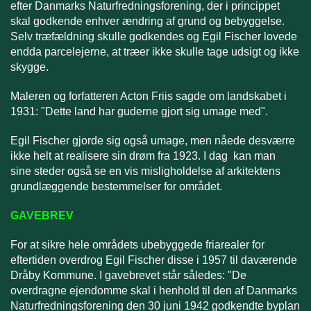
efter Danmarks Naturfredningsforening, der i princippet
skal godkende enhver ændring af grund og bebyggelse.
Selv træfældning skulle godkendes og Egil Fischer lovede
endda parcelejerne, at træer ikke skulle tage udsigt og ikke
skygge.
Maleren og forfatteren Acton Friis sagde om landskabet i
1931: "Dette land har guderne gjort sig umage med".
Egil Fischer gjorde sig også umage, men nåede desværre
ikke helt at realisere sin drøm fra 1923. I dag kan man
sine steder også se en vis misligholdelse af arkitektens
grundlæggende bestemmelser for området.
GAVEBREV
For at sikre hele områdets ubebyggede friarealer for
eftertiden overdrog Egil Fischer disse i 1957 til daværende
Dråby Kommune. I gavebrevet står således: "De
overdragne ejendomme skal i henhold til den af Danmarks
Naturfredningsforening den 30 juni 1942 godkendte byplan