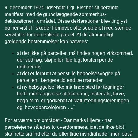
9. december 1924 udsendte Egil Fischer sit berømte
manifest med de grundlæggende sommerhus-
deklarationer i området. Disse deklarationer blev tinglyst
og henvist til i skøder fremover, ofte suppleret med særlige
servitutter for den enkelte parcel. Af de almindeligt
gældende bestemmelser kan nævnes:
at der ikke på parcellen må findes nogen virksomhed,
der ved røg, støj eller ilde lugt forulemper de
omboende,
at det er forbudt at henstille beboelsesvogne på
parcellen i længere tid end tre måneder,
at ny bebyggelse ikke må finde sted før tegninger
hertil med angivelse af placering, materiale, farve,
hegn m.m. er godkendt af Naturfredningsforeningen
og hovedparcelejeren….."
For at værne om området - Danmarks Hjerte - har
parcelejerne således to overdommere, idet de ikke blot
skal rette sig ind efter de offentlige myndigheder, men også