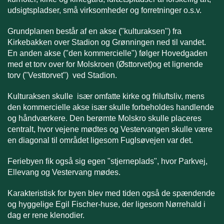
udsigtspladser, små virksomheder og forretninger o.s.v.
Grundplanen består af en akse ("kulturaksen") fra
Kirkebakken over Stadion og Grønningen ned til vandet.
En anden akse ("den kommercielle") følger Hovedgaden
med et torv over for Molskroen (Østtorvet)og et lignende
torv ("Vesttorvet") ved Stadion.
Kulturaksen skulle især omfatte kirke og friluftsliv, mens
den kommercielle akse især skulle forbeholdes handlende
og håndværkere. Den berømte Molskro skulle placeres
centralt, hvor vejene mødtes og Vestervangen skulle være
en diagonal til området ligesom Fuglsøvejen var det.
Feriebyen fik også sig egen "stjerneplads", hvor Parkvej,
Ellevang og Vestervang mødes.
Karakteristisk for byen blev med tiden også de spændende
og hyggelige Egil Fischer-huse, der ligesom Nørrehald i
dag er rene klenodier.