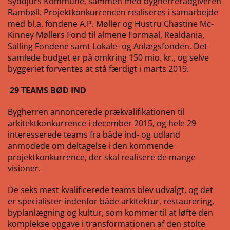
Syddjurs Kommune, sammen med bygherrerådgiveren
Rambøll. Projektkonkurrencen realiseres i samarbejde
med bl.a. fondene A.P. Møller og Hustru Chastine Mc-
Kinney Møllers Fond til almene Formaal, Realdania,
Salling Fondene samt Lokale- og Anlægsfonden. Det
samlede budget er på omkring 150 mio. kr., og selve
byggeriet forventes at stå færdigt i marts 2019.
29 TEAMS BØD IND
Bygherren annoncerede prækvalifikationen til
arkitektkonkurrence i december 2015, og hele 29
interesserede teams fra både ind- og udland
anmodede om deltagelse i den kommende
projektkonkurrence, der skal realisere de mange
visioner.
De seks mest kvalificerede teams blev udvalgt, og det
er specialister indenfor både arkitektur, restaurering,
byplanlægning og kultur, som kommer til at løfte den
komplekse opgave i transformationen af den stolte