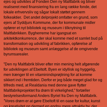
ejes og udvikles af Fonden Den ny Maltfabrik og bliver
realiseret med finansiering fra en lang række fonde, det
lokale erhvervsliv og sågar lokalt støttet gennem
folkeaktier. Det andet delprojekt omfatter en grund, som
ejers af Syddjurs Kommune, der for kommunale midler
opfører et nyt bibliotek og museum i tilknytning til
Maltfabrikken. Bygherrerne har igangsat en
arkitektkonkurrence, der skal komme med et samlet bud på
transformation og udvikling af fabrikken, opførelse af
bibliotek og museum samt anlæggelse af de omgivende
byrumsarealer.
”Den ny Maltfabrik bliver efter min mening helt afgørende
for udviklingen af Ebeltoft. Byen er idyllisk og hyggelig,
men trænger til en vitaminindsprøjtning for at komme
sikkert ind i fremtiden. Derfor er jeg både meget glad for og
tilfreds med, at Realdania med denne gave flytter
Maltfabrikprojektet fra drøm til virkelighed,” fortæller
bestyrelsesformand Anders Byriel fra Den ny Maltfabrik.
”
Vores drøm er at gøre Ebeltoft til en oase for kultur, kunst
og kreativitet og dermed en endnu mere attraktiv by, der