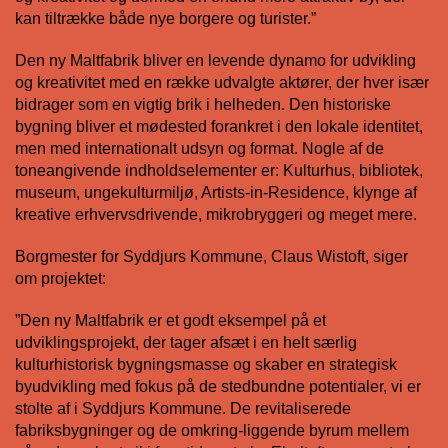
kan tiltrække både nye borgere og turister.”
Den ny Maltfabrik bliver en levende dynamo for udvikling
og kreativitet med en række udvalgte aktører, der hver især
bidrager som en vigtig brik i helheden. Den historiske
bygning bliver et mødested forankret i den lokale identitet,
men med internationalt udsyn og format. Nogle af de
toneangivende indholdselementer er: Kulturhus, bibliotek,
museum, ungekulturmiljø, Artists-in-Residence, klynge af
kreative erhvervsdrivende, mikrobryggeri og meget mere.
Borgmester for Syddjurs Kommune, Claus Wistoft, siger
om projektet:
”Den ny Maltfabrik er et godt eksempel på et
udviklingsprojekt, der tager afsæt i en helt særlig
kulturhistorisk bygningsmasse og skaber en strategisk
byudvikling med fokus på de stedbundne potentialer, vi er
stolte af i Syddjurs Kommune. De revitaliserede
fabriksbygninger og de omkring-liggende byrum mellem