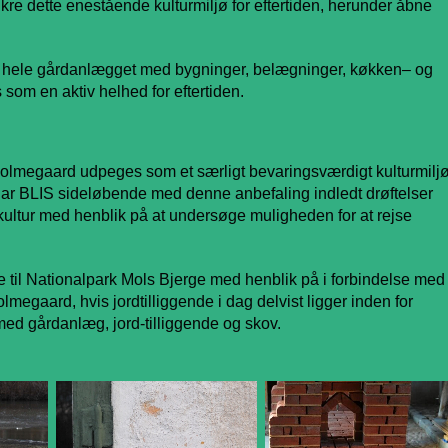
ikre dette enestående kulturmiljø for eftertiden, herunder åbne
 at hele gårdanlægget med bygninger, belægninger, køkken– og
om en aktiv helhed for eftertiden.
olmegaard
udpeges som et særligt bevaringsværdigt kulturmilj
har BLIS sideløbende med denne anbefaling indledt drøftelser
ltur med henblik på at undersøge muligheden for at rejse
 til Nationalpark Mols Bjerge med henblik på i forbindelse med
lmegaard, hvis jordtilliggende i dag delvist ligger inden for
med gårdanlæg, jord-tilliggende og skov.