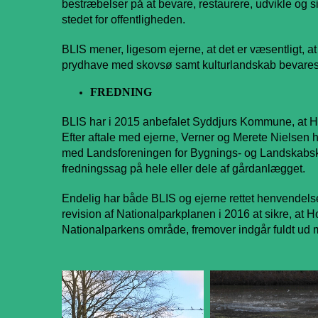
bestræbelser på at bevare, restaurere, udvikle og s
stedet for offentligheden.
BLIS mener, ligesom ejerne, at det er væsentligt,
prydhave med skovsø samt kulturlandskab bevares s
FREDNING
BLIS har i 2015 anbefalet Syddjurs Kommune, at
H
Efter aftale med ejerne, Verner og Merete Nielsen 
med Landsforeningen for Bygnings- og Landskabsku
fredningssag på hele eller dele af gårdanlægget.
Endelig har både BLIS og ejerne rettet henvendelse
revision af Nationalparkplanen i 2016 at sikre, at Ho
Nationalparkens område, fremover indgår fuldt ud 