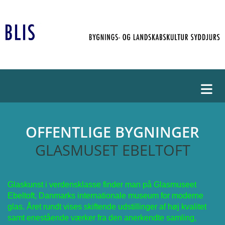
OFFENTLIGE BYGNINGER
GLASMUSET EBELTOFT
Glaskunst i verdensklasse finder man på Glasmuseet
Ebeltoft, Danmarks internationale museum for moderne
glas. Året rundt vises skiftende udstillinger af høj kvalitet
samt enestående værker fra den anerkendte samling,