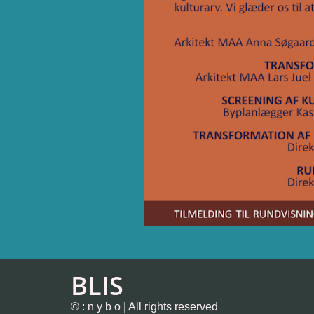
BLIS
© : n y b o | All rights reserved