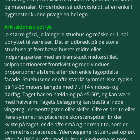
og materialer. Undertiden så udtryksfuldt, at en enkelt
bygmester kunne præge en hel egn.
Arkitektonisk udtryk
Jo større gård, jo længere stuehus og måske er 1. sal
udnyttet til værelser. Det er udbredt på de store
stuehuse at fremhæve husets midte eller
indgangspartier med en fremskudt midterstillet,
velproportioneret frontkvist og med vinduer i
proportioner afstemt efter den enkle fagopdelte
facade. Stuehusene er ofte stærkt symmetriske, typisk
på 15-30 meters længde med 7 til 14 vindues- og
dørfag. Taget har en hældning på 45-50°, og kan være
med halvvalm. Tagets belægning kan bestå af røde
vingetegl, cementtagsten eller skifer. Ofte er der to eller
flere symmetrisk placerede skorstenspiber. Er der
kviste på taget, er de ofte små og normalt to, som er
symmetrisk placerede. Ydervæggene i stuehuset opført
efter år 1900 er ofte med hulmur. Vinduerne er som