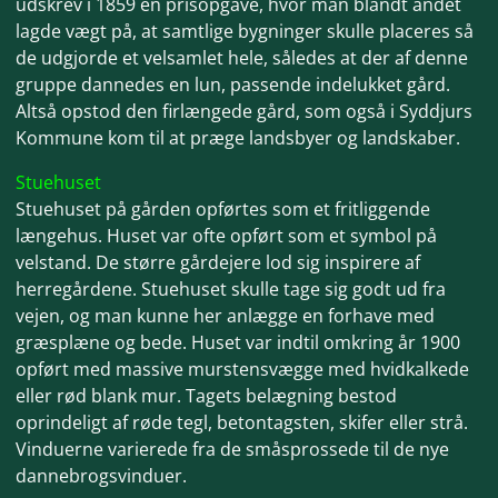
udskrev i 1859 en
prisopgave, hvor man blandt andet
lagde vægt på, at samtlige bygninger skulle placeres så
de udgjorde et velsamlet hele, således at der af denne
gruppe dannedes en lun, passende indelukket gård.
Altså opstod den firlængede gård, som også i Syddjurs
Kommune kom til at præge landsbyer og landskaber.
Stuehuset
Stuehuset på gården opførtes som et fritliggende
længehus. Huset var ofte opført som et symbol på
velstand. De større gårdejere lod sig inspirere af
herregårdene. Stuehuset skulle tage sig godt ud fra
vejen, og man kunne her anlægge en forhave med
græsplæne og bede. Huset var indtil omkring år 1900
opført med massive murstensvægge med hvidkalkede
eller rød blank mur.
Tagets belægning bestod
oprindeligt af røde tegl, betontagsten, skifer eller strå.
Vinduerne varierede fra de småsprossede til de nye
dannebrogsvinduer.