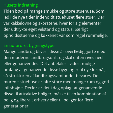
Husets indretning
Tiden bød på mange smukke og store stuehuse. Som
led i de nye tider indeholdt stuehuset flere stuer. Der
var kakkel
ovne og skorstene, hver for sig elementer,
der udtrykte øget velstand og status. Særligt
opholdsstuerne og køkkenet var som regel rummelige.
En udfordret bygningstype
Mange landbrug bliver i disse år overflødiggjorte med
den moderne landbrugsdrift og skal enten rives ned
eller genanvendes. Det anbefales i videst mulige
omfang at genanvende disse bygninger til nye formål,
så strukturen af landbrugssamfundet bevares. De
murede stuehuse er ofte store med mange rum og god
loftshøjde. Derfor er det i dag oplagt at genanvende
disse til attraktive boliger, måske til en kombination af
bolig og liberalt erhverv eller til boliger for flere
generationer.