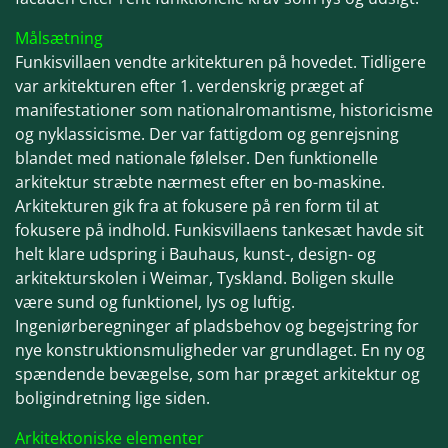
Målsætning
Funkisvillaen vendte arkitekturen på hoved
et. Tidligere
var arkitekturen efter 1. verdenskrig præget af
manifestationer som
nationalromantisme, historicisme
og nyklassicisme. Der var fattigdom og genrejsning
blandet med nationale følelser. Den funk
tionelle
arkitektur stræbte nærmest efter en bo-maskine.
Arkitekturen gik fra at fokusere på ren form til at
fokusere på indhold.
Funkisvillaens tankesæt havde sit
helt klare udspring i Bauhaus, kunst-, design- og
arkitekturskolen i Weimar, Tyskland. Boligen skulle
være sund og funktionel, lys og luftig.
Ingeniørberegninger af pladsbehov og begejstring for
nye konstruktionsmuligheder var grundlaget. En ny og
spændende bevægelse, som har præget arkitektur og
boligindretning lige siden.
Arkitektoniske elementer