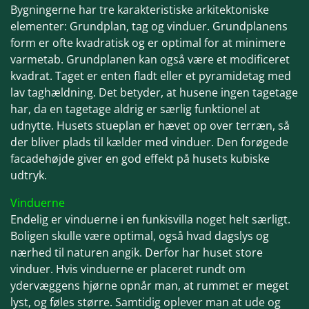
Bygningerne har tre karakteristiske arkitek
toniske
elementer: Grundplan, tag og vinduer. Grundplanens
form er ofte kvadratisk
og er optimal for at minimere
varmetab. Grundplanen kan også være et modificeret
kvadrat. Taget er enten fladt eller et pyramidetag med
lav taghældning. Det betyder, at husene ingen tagetage
har, da en tagetage aldrig er særlig funktionel at
udnytte. Husets stueplan er hævet op over terræn, så
der bliver plads til kælder med vinduer. Den forøgede
facadehøjde giver en god effekt på husets kubiske
udtryk.
Vinduerne
Endelig er vinduerne i en funkisvilla noget helt særligt.
Boligen skulle være optimal,
også hvad dagslys og
nærhed til naturen
angik. Derfor har huset store
vinduer. Hvis vinduerne er placeret rundt om
ydervæggens hjørne opnår man, at rummet er me
get
lyst, og føles større. Samtidig oplever man at ude og