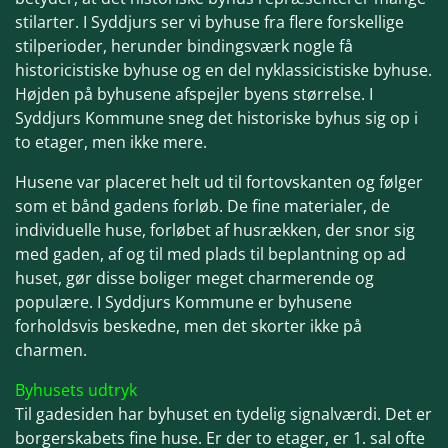
stilarter. I Syddjurs ser vi byhuse fra flere for
skellige
stilperioder, herunder bindings
værk nogle få
historicistiske byhuse og en del nyklassicistiske byhuse.
Højden på byhusene afspejler byens størrelse. I
Syddjurs
Kommune sneg det historiske byhus sig op i
to etager, men ikke mere.
Husene var placeret helt ud til fortovskanten og følger
som et bånd gadens forløb. De fine materialer, de
individuelle huse, forløbet af husrækken, der snor sig
med gaden, af og til med plads til beplantning op ad
huset, gør disse boliger meget charmerende og
populære. I Syddjurs Kommune er byhusene
forholdsvis beskedne, men det skorter ikke på
charmen.
Byhusets udtryk
Til gadesiden har byhuset en tydelig signalværdi. Det er
borgerskabets fine huse. Er der to etager, er 1. sal ofte