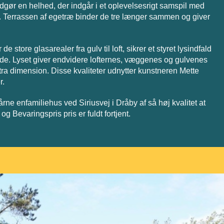
dgør en helhed, der indgår i et oplevelsesrigt samspil med
. Terrassen af egetræ binder de tre længer sammen og giver
store glasarealer fra gulv til loft, sikrer et styret lysindfald
e. Lyset giver endvidere lofternes, væggenes og gulvenes
kstra dimension. Disse kvaliteter udnytter kunstneren Mette
r.
rne enfamiliehus ved Siriusvej i Dråby af så høj kvalitet at
g Bevaringspris pris er fuldt fortjent.