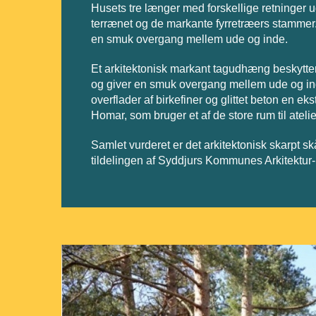
Husets tre længer med forskellige retninger u
terrænet og de markante fyrretræers stammer
en smuk overgang mellem ude og inde.
Et arkitektonisk markant tagudhæng beskytter de 
og giver en smuk overgang mellem ude og ind
overflader af birkefiner og glittet beton en e
Homar, som bruger et af de store rum til atelie
Samlet vurderet er det arkitektonisk skarpt skå
tildelingen af Syddjurs Kommunes Arkitektur- o