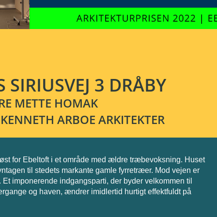
 SIRIUSVEJ 3 DRÅBY
RE METTE HOMAK
// KENNETH ARBOE ARKITEKTER
døst for Ebeltoft i et område med ældre træbevoksning. Huset
yntagen til stedets markante gamle fyrretræer. Mod vejen er
t. Et imponerende indgangsparti, der byder velkommen til
ange og haven, ændrer imidlertid hurtigt effektfuldt på