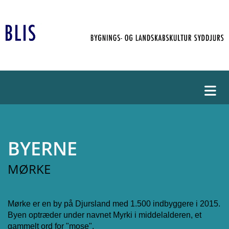
BYERNE
MØRKE
Mørke er en by på Djursland med 1.500 indbyggere i 2015.
Byen optræder under navnet Myrki i middelalderen, et
gammelt ord for "mose".