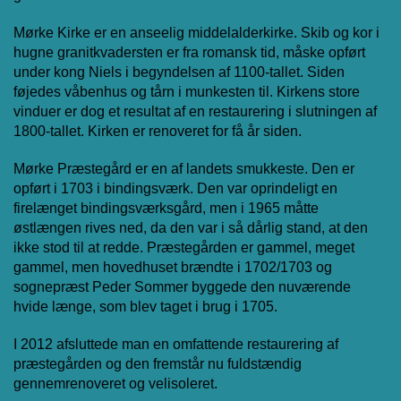
Mørke Kirke er en anseelig middelalderkirke. Skib og kor i
hugne granitkvadersten er fra romansk tid, måske opført
under kong Niels i begyndelsen af 1100-tallet. Siden
føjedes våbenhus og tårn i munkesten til. Kirkens store
vinduer er dog et resultat af en restaurering i slutningen af
1800-tallet. Kirken er renoveret for få år siden.
Mørke Præstegård er en af landets smukkeste. Den er
opført i 1703 i bindingsværk. Den var oprindeligt en
firelænget bindingsværksgård, men i 1965 måtte
østlængen rives ned, da den var i så dårlig stand, at den
ikke stod til at redde. Præstegården er gammel, meget
gammel, men hovedhuset brændte i 1702/1703 og
sognepræst Peder Sommer byggede den nuværende
hvide længe, som blev taget i brug i 1705.
I 2012 afsluttede man en omfattende restaurering af
præstegården og den fremstår nu fuldstændig
gennemrenoveret og velisoleret.