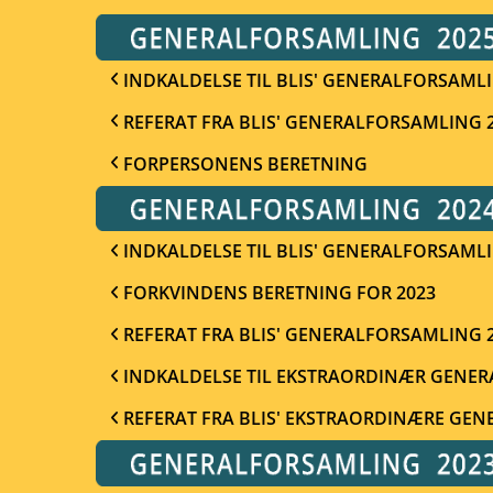
INDKALDELSE TIL BLIS' GENERALFORSAMLI
REFERAT FRA BLIS' GENERALFORSAMLING 
FORPERSONENS BERETNING
INDKALDELSE TIL BLIS' GENERALFORSAMLI
FORKVINDENS BERETNING FOR 2023
REFERAT FRA BLIS' GENERALFORSAMLING 
INDKALDELSE TIL EKSTRAORDINÆR GENER
REFERAT FRA BLIS' EKSTRAORDINÆRE GE