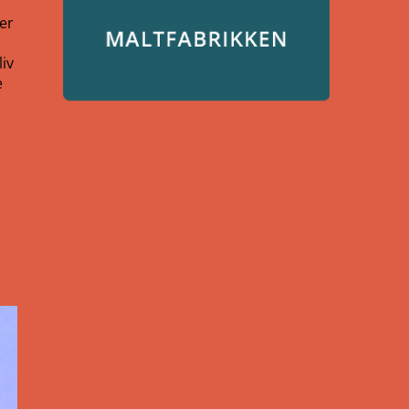
er
iv
e