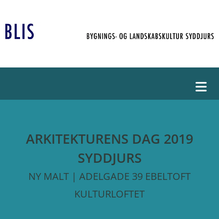
ARKITEKTURENS DAG 2019
SYDDJURS
NY MALT | ADELGADE 39 EBELTOFT
KULTURLOFTET