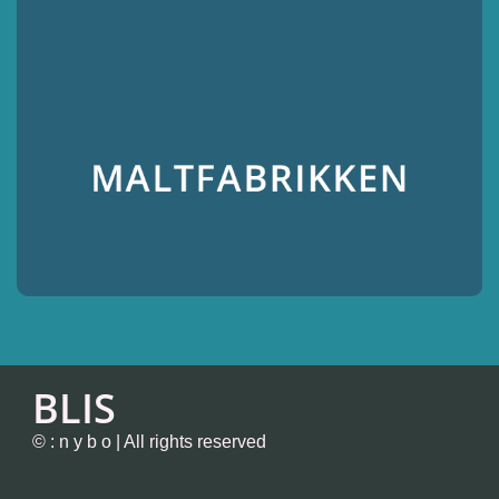
BLIS
© : n y b o | All rights reserved