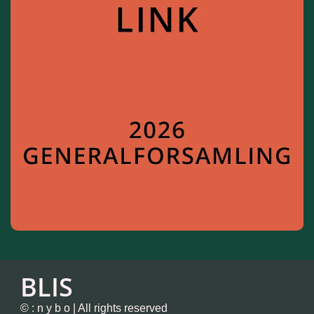
BLIS
© : n y b o | All rights reserved