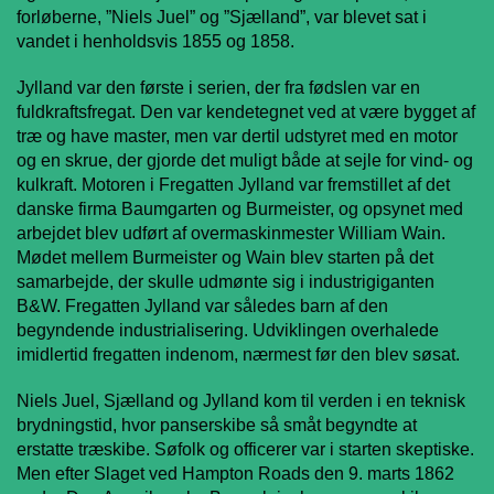
forløberne, ”Niels Juel” og ”Sjælland”, var blevet sat i
vandet i henholdsvis 1855 og 1858.
Jylland var den første i serien, der fra fødslen var en
fuldkraftsfregat. Den var kendetegnet ved at være bygget af
træ og have master, men var dertil udstyret med en motor
og en skrue, der gjorde det muligt både at sejle for vind- og
kulkraft. Motoren i Fregatten Jylland var fremstillet af det
danske firma Baumgarten og Burmeister, og opsynet med
arbejdet blev udført af overmaskinmester William Wain.
Mødet mellem Burmeister og Wain blev starten på det
samarbejde, der skulle udmønte sig i industrigiganten
B&W. Fregatten Jylland var således barn af den
begyndende industrialisering. Udviklingen overhalede
imidlertid fregatten indenom, nærmest før den blev søsat.
Niels Juel, Sjælland og Jylland kom til verden i en teknisk
brydningstid, hvor panserskibe så småt begyndte at
erstatte træskibe. Søfolk og officerer var i starten skeptiske.
Men efter Slaget ved Hampton Roads den 9. marts 1862