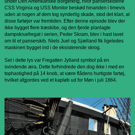
under Den Amerikanske Borgerkrig, hvor panserskibene
CSS Virginia og USS Monitor beskød hinanden i timevis
uden at nogen af dem tog synderlig skade, stod det klart, at
disse fartøjer var fremtiden. Efter denne episode blev der
ikke bygget flere træskibe, og den fjerde planlagte
dampskruefregat i serien, Peder Skram, blev i hast lavet
om til et panserskib. Niels Juel og Sjælland fik ligeledes
maskineri bygget ind i de eksisterende skrog.
Set i dette lys var Fregatten Jylland symbol på en
svindende æra. Dette forhindrede den dog ikke i med en
tophastighed på 14 knob, at være flådens hurtigste fartøj,
hvilket afgjordes ved et kapløb ud for Møn i juli 1864.