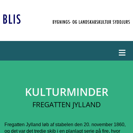
KULTURMINDER
FREGATTEN JYLLAND
Fregatten Jylland løb af stabelen den 20. november 1860,
og det var det tredje skib i en planlagt serie på fire, hvor