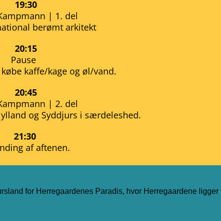
19:30
Kampmann | 1. del
national berømt arkitekt
20:15
Pause
 købe kaffe/kage og øl/vand.
20:45
Kampmann | 2. del
tjylland og Syddjurs i særdeleshed.
21:30
nding af aftenen.
ursland for Herregaardenes Paradis, hvor Herregaardene ligger