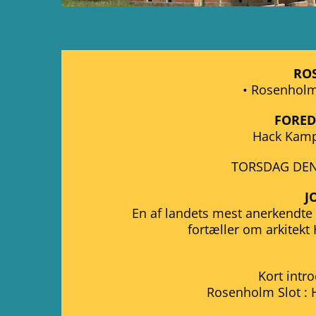
RO
• Rosenholm
FORED
Hack Kamp
TORSDAG DEN 
J
En af landets mest anerkendt
fortæller om arkitek
Kort intr
Rosenholm Slot : H