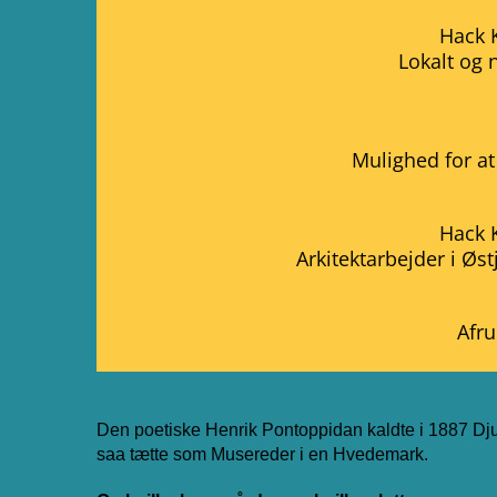
Hack 
Lokalt og 
Mulighed for at
Hack 
Arkitektarbejder i Øs
Afru
Den poetiske Henrik Pontoppidan kaldte i 1887 Dj
saa tætte som Musereder i en Hvedemark.