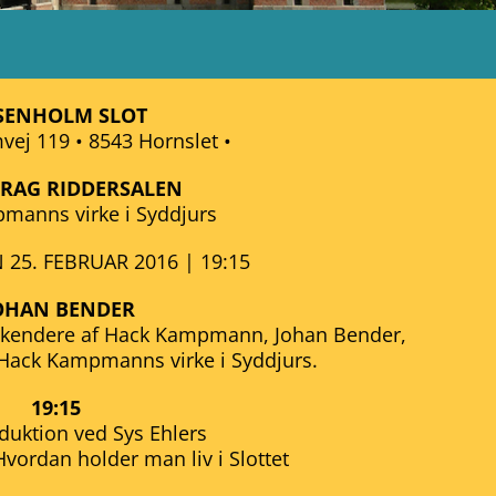
SENHOLM SLOT
vej 119 • 8543 Hornslet •
RAG RIDDERSALEN
manns virke i Syddjurs
25. FEBRUAR 2016 | 19:15
OHAN BENDER
e kendere af Hack Kampmann, Johan Bender,
t Hack Kampmanns virke i Syddjurs.
19:15
oduktion ved Sys Ehlers
vordan holder man liv i Slottet