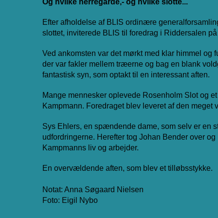
Og hvilke herregårde,- og hvilke slotte...
Efter afholdelse af BLIS ordinære generalforsamling
slottet,
inviterede BLIS til foredrag i Riddersalen p
Ved ankomsten var det mørkt med klar himmel og fuld
der var fakler mellem træerne og bag en blank voldg
fantastisk syn, som optakt til en interessant aften.
Mange mennesker oplevede Rosenholm Slot og et 
Kampmann. Foredraget blev leveret af den meget 
Sys Ehlers, en spændende dame, som selv er en sto
udfordringerne. Herefter tog Johan Bender over o
Kampmanns liv og arbejder.
En overvældende aften, som blev et tilløbsstykke.
Notat: Anna Søgaard Nielsen
Foto: Eigil Nybo