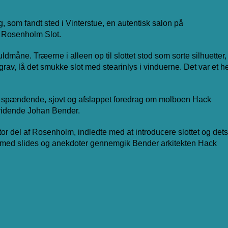
, som fandt sted i Vinterstue, en autentisk salon på
å Rosenholm Slot.
måne. Træerne i alleen op til slottet stod som sorte silhuetter,
rav, lå det smukke slot med stearinlys i vinduerne. Det var et he
spændende, sjovt og afslappet foredrag om molboen Hack
vidende Johan Bender.
r del af Rosenholm, indledte med at introducere slottet og dets
g med slides og anekdoter gennemgik Bender arkitekten Hack