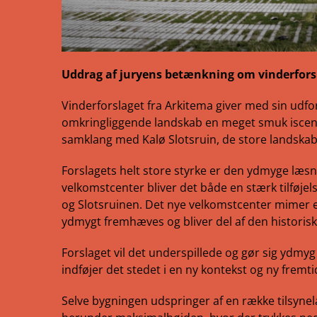
Uddrag af juryens betænkning om vinderfors
Vinderforslaget fra Arkitema giver med sin udf
omkringliggende landskab en meget smuk iscenes
samklang med Kalø Slotsruin, de store landsk
Forslagets helt store styrke er den ydmyge læsn
velkomstcenter bliver det både en stærk tilføje
og Slotsruinen. Det nye velkomstcenter mimer e
ydmygt fremhæves og bliver del af den historiske 
Forslaget vil det underspillede og gør sig ydmyg
indføjer det stedet i en ny kontekst og ny fremti
Selve bygningen udspringer af en række tilsynel