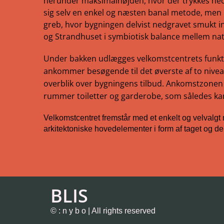
herunder maksimalhøjden, hvor der trykkes ned i
sig selv en enkel og næsten banal metode, men 
greb, hvor bygningen delvist nedgravet smukt in
og Strandhuset i symbiotisk balance mellem nat
Under bakken udlægges velkomstcentrets funkt
ankommer besøgende til det øverste af to nivea
overblik over bygningens tilbud. Ankomstzonen
rummer toiletter og garderobe, som således kan
Velkomstcentret fremstår med et enkelt og velvalgt
arkitektoniske hovedelementer i form af taget og 
BLIS
© : n y b o | All rights reserved