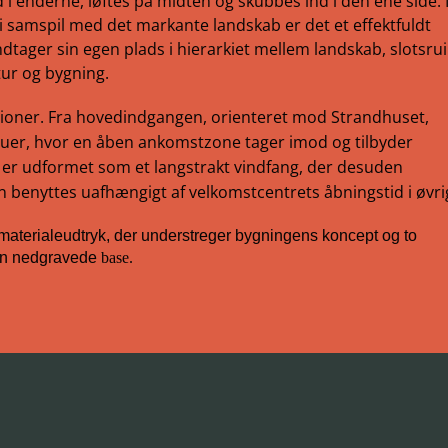
 enderne, løftes på midten og skubbes ind i den ene side. 
i samspil med det markante landskab er det et effektfuldt
dtager sin egen plads i hierarkiet mellem landskab, slotsru
ur og bygning.
ioner. Fra hovedindgangen, orienteret mod Strandhuset,
uer, hvor en åben ankomstzone tager imod og tilbyder
 er udformet som et langstrakt vindfang, der desuden
 benyttes uafhængigt af velkomstcentrets åbningstid i øvri
 materialeudtryk, der understreger bygningens koncept og to
den nedgravede
base.