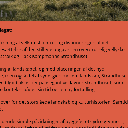
laget:
ormning af velkomstcentret og disponeringen af det
ættelse af den stillede opgave i en overordnelig vellykket
abstræk og Hack Kampmanns Strandhuset.
ing af landskabet, og med placeringen af det nye
lse, men også del af synergien mellem landskab, Strandhuse
n blød bakke, der på elegant vis favner Strandhuset, som
kontekst både i sin tid og i en ny fortælling.
 over for det storslåede landskab og kulturhistorien. Samtid
d.
adende simple påvirkninger af byggefeltets ydre geometri,