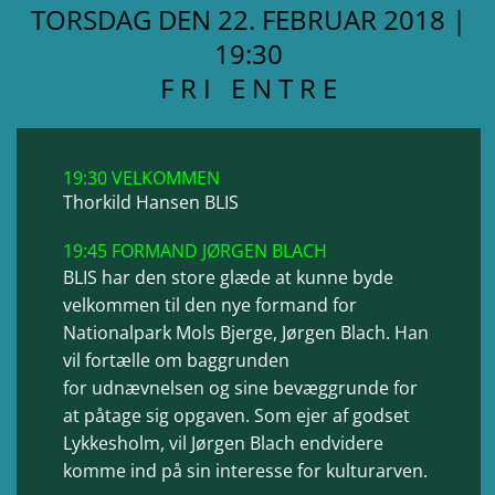
TORSDAG DEN 22. FEBRUAR 2018 |
19:30
F R I E N T R E
19:30 VELKOMMEN
Thorkild Hansen BLIS
19:45 FORMAND JØRGEN BLACH
BLIS har den store glæde at kunne byde
velkommen til den nye formand for
Nationalpark Mols Bjerge, Jørgen Blach. Han
vil fortælle om baggrunden
for udnævnelsen og sine bevæggrunde for
at påtage sig opgaven. Som ejer af godset
Lykkesholm, vil Jørgen Blach endvidere
komme ind på sin interesse for kulturarven.