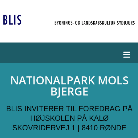
NATIONALPARK MOLS
BJERGE
BLIS INVITERER TIL FOREDRAG PÅ
HØJSKOLEN PÅ KALØ
SKOVRIDERVEJ 1 | 8410 RØNDE