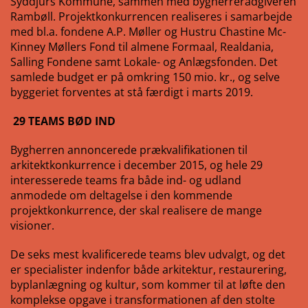
Syddjurs Kommune, sammen med bygherrerådgiveren
Rambøll. Projektkonkurrencen realiseres i samarbejde
med bl.a. fondene A.P. Møller og Hustru Chastine Mc-
Kinney Møllers Fond til almene Formaal, Realdania,
Salling Fondene samt Lokale- og Anlægsfonden. Det
samlede budget er på omkring 150 mio. kr., og selve
byggeriet forventes at stå færdigt i marts 2019.
29 TEAMS BØD IND
Bygherren annoncerede prækvalifikationen til
arkitektkonkurrence i december 2015, og hele 29
interesserede teams fra både ind- og udland
anmodede om deltagelse i den kommende
projektkonkurrence, der skal realisere de mange
visioner.
De seks mest kvalificerede teams blev udvalgt, og det
er specialister indenfor både arkitektur, restaurering,
byplanlægning og kultur, som kommer til at løfte den
komplekse opgave i transformationen af den stolte