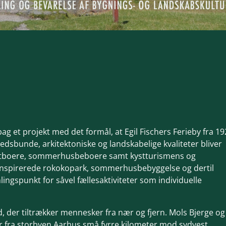
ag et projekt med det formål, at Egil Fischers Ferieby fra 1
tedsbunde, arkitektoniske og landskabelige kvaliteter bliver
l fastboere, sommerhusbeboere samt kystturismens og
inspirerede rokokopark, sommerhusbebyggelse og dertil
lingspunkt for såvel fællesaktiviteter som individuelle
, der tiltrækker mennesker fra nær og fjern. Mols Bjerge og
er fra storbyen Aarhus små fyrre kilometer mod sydvest.