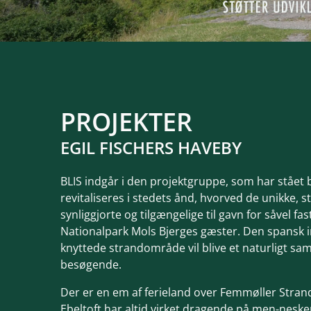
PROJEKTER
EGIL FISCHERS HAVEBY
BLIS indgår i den projektgruppe, som har stået b
revitaliseres i stedets ånd, hvorved de unikke, s
synliggjorte og tilgængelige til gavn for såve
Nationalpark Mols Bjerges gæster. Den spansk 
knyttede strandområde vil blive et naturligt sam
besøgende.
Der er en em af ferieland over Femmøller Strand
Ebeltoft har altid virket dragende på men-nesk