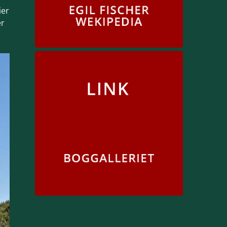
ier
er