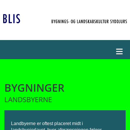
BYGNINGER
LANDSBYERNE
Landbyerne er oftest placeret midt i
landsbyejerlavet, hvor afgrænsningen følger