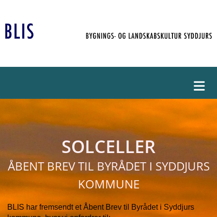
SOLCELLER
ÅBENT BREV TIL BYRÅDET I SYDDJURS
KOMMUNE
BLIS har fremsendt et Åbent Brev til Byrådet i Syddjurs