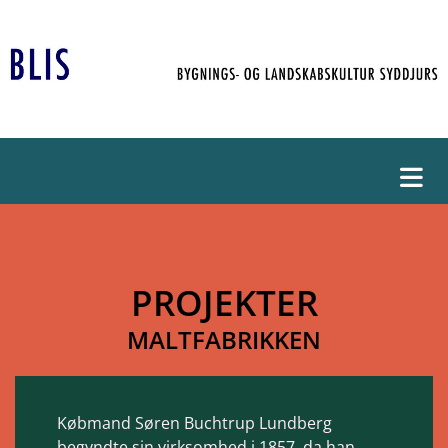
PROJEKTER
MALTFABRIKKEN
Købmand Søren Buchtrup Lundberg
begyndte sin virksomhed i 1857, da han